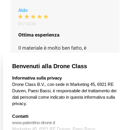
Aldo
Data
01/12/24
di
Ottima esperienza
pubblicazione
Il materiale è molto ben fatto, è
organizzato bene, con un minimo di
conoscenze si comprende tutto alla 1/2
Benvenuti alla Drone Class
lettura. Io mi sono trovato bene
Informativa sulla privacy
select language
Drone Class B.V., con sede in Marketing 45, 6921 RE
1
Duiven, Paesi Bassi, è responsabile del trattamento dei
0
dati personali come indicato in questa informativa sulla
privacy.
Maurizio
Contatti
Data
03/12/23
www.patentino-drone.it
di
Marketing 45, 6921 RE Duiven, Paesi Bassi