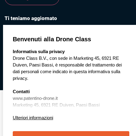
Ti teniamo aggiornato
Inserisci il tuo indirizzo e-mail qui sotto e ricevi, per
tutto il tempo che vuoi, la nostra newsletter mensile.
Benvenuti alla Drone Class
Informativa sulla privacy
select language
Drone Class B.V., con sede in Marketing 45, 6921 RE
Iscriviti
Duiven, Paesi Bassi, è responsabile del trattamento dei
dati personali come indicato in questa informativa sulla
privacy.
Contatti
www.patentino-drone.it
Marketing 45, 6921 RE Duiven, Paesi Bassi
+31 (0)85 1308763
Ulteriori informazioni
Cookies
© 2026 Patentino Drone | Drone Class ® - Kvk 82792593
Questo sito web utilizza i cookie. Questi cookie ci
Personalizzare i cookie